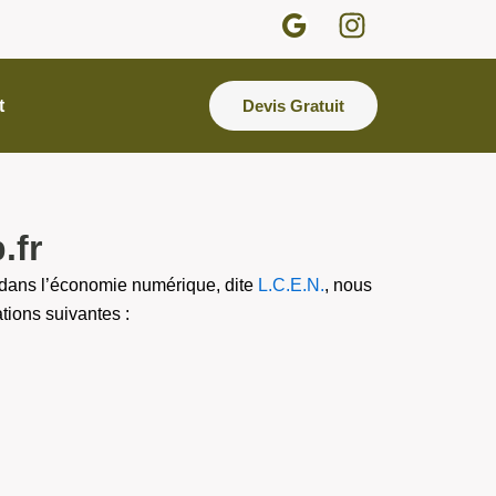
R
I
i
n
-
s
g
t
t
Devis Gratuit
o
a
o
g
g
r
l
a
.fr
e
m
-
dans l’économie numérique, dite
L.C.E.N.
, nous
f
tions suivantes :
i
l
l