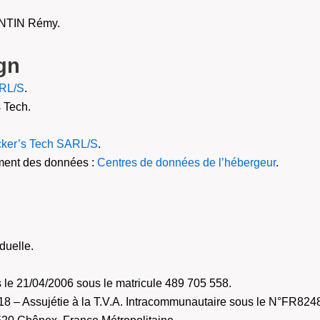
ENTIN Rémy.
gn
ARL/S
.
 Tech.
cker’s Tech SARL/S
.
ement des données :
Centres de données de l’hébergeur
.
duelle.
le 21/04/2006 sous le matricule 489 705 558.
8 – Assujétie à la T.V.A. Intracommunautaire sous le N°FR82