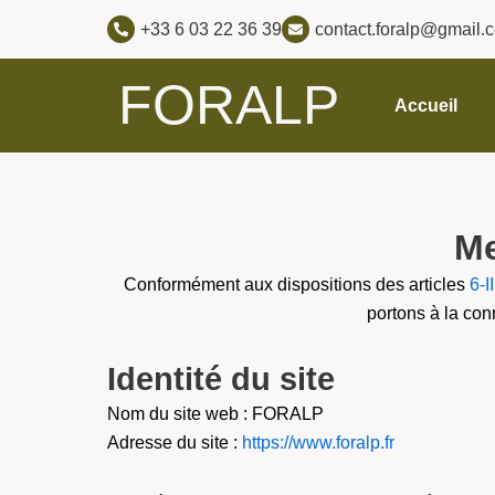
Aller
+33 6 03 22 36 39
contact.foralp@gmail.
au
contenu
FORALP
Accueil
Me
Conformément aux dispositions des articles
6-II
portons à la con
Identité du site
Nom du site web : FORALP
Adresse du site :
https://www.foralp.fr