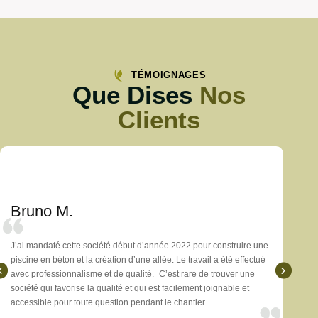
TÉMOIGNAGES
Que Dises
Nos
Clients
Bruno M.
Bru
J’ai mandaté cette société début d’année 2022 pour construire une
J’ai m
piscine en béton et la création d’une allée. Le travail a été effectué
piscin
avec professionnalisme et de qualité. C’est rare de trouver une
avec p
société qui favorise la qualité et qui est facilement joignable et
sociét
accessible pour toute question pendant le chantier.
access