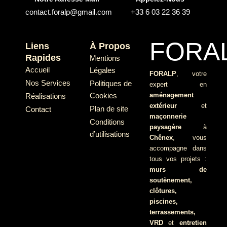
contact.foralp@gmail.com
+33 6 03 22 36 39
FORA
Liens
À Propos
Rapides
Mentions
Accueil
Légales
FORALP
, votre
Nos Services
Politiques de
expert en
Cookies
aménagement
Réalisations
extérieur
et
Plan de site
Contact
maçonnerie
Conditions
paysagère
à
d’utilisations
Chênex
, vous
accompagne dans
tous vos projets :
murs de
soutènement,
clôtures,
piscines,
terrassements,
VRD
et
entretien